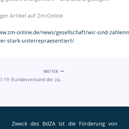
iger Artikel auf Zm-Online
ww.zm-online.de/news/gesellschaft/wir-sind-zahlen
r-stark-unterrepraesentiert/
WEITER
COVID-19: Bundesverband der zahnmedizinischen Alumni fordert Anerkennung der Assistenzzeit trotz Kurzarbeit
Zweck des BdZA ist die Förderung von