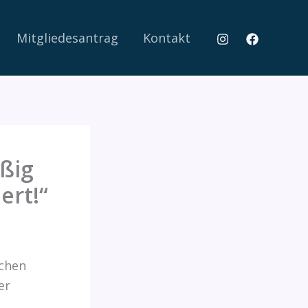
Mitgliedesantrag
Kontakt
äßig
ert!“
schen
er