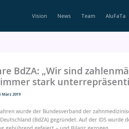
Vision
News
Team
AluFaTa
hre BdZA: „Wir sind zahlenm
immer stark unterrepräsenti
. März 2019
Jahren wurde der Bundesverband der zahnmedizini
 Deutschland (BdZA) gegründet. Auf der IDS wurde d
g gebührend gefeiert – und Bilanz gezogen.