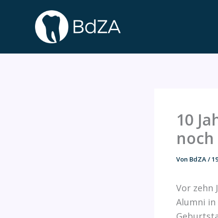
Zum
Inhalt
springen
10 Ja
noch 
Von
BdZA
/
19
Vor zehn 
Alumni in
Geburtsta