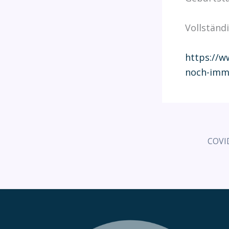
Vollständ
https://w
noch-imme